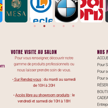
VOTRE VISITE AU SALON
NOS 
Pour vous renseigner, découvrir notre
ACCUE
gamme de produits professionnels ou
Pour S
com
nous laisser prendre soin de vous.
Pour s
Pour se
•
Sur Rendez-vous
: du mardi au samedi
RÉSER
de 10H à 20H
BOUTI
•
Accès libre au showroom produits
: le
CADE
vendredi et samedi de 10H à 18H
Entrep