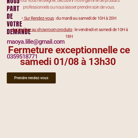
NOUS
Pour vous renseigner, découvrir notre gamme de produits
PART
professionnels ou nous laisser prendre soin de vous.
DE
•
Sur Rendez-vous
: du mardi au samedi de 10H à 20H
VOTRE
DEMANDE
•
Accès libre au showroom produits
: le vendredi et samedi de 10H à
18H
maoya.lille@gmail.com
Fermeture exceptionnelle ce
0359518771
samedi 01/08 à 13h30
Prendre rendez-vous