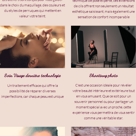
technique de pose experte, ces extensions
dans le choix du maquillage, des couleurs et
de cils offrent non seulement un résultat
du styles de perruques qui mettent en
esthétique saisissant, mais également une
valeur votre teint.
sensation de confort incomparable
Shootinng photo
Soin Visage dernière technologie
C'est une occasion idéale pour révéler
Un traitement efficace qui offre la
votre beauté intérieure et extérieure tout
possibilité de réparer diverses
en vous amusant. Que ce soit pour un
imperfections, car chaque peau est unique
souvenir personnel ou pour partager un
moment spécial avec un proche, cette
expérience vous permettra de vous sentir
comme une véritable star.