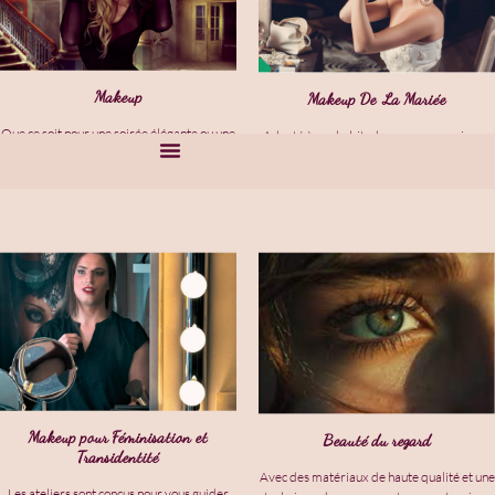
Makeup
Makeup De La Mariée
Que ce soit pour une soirée élégante ou une
Adapté à vos habitudes avec un essai pour
journée décontractée, chaque coup de
vous donner différents choix
pinceau révèle votre beauté intérieure
0359518771
Suivez-
Nous
OFFRIR UNE CARTE CADEAU
Makeup pour Féminisation et
Beauté du regard
Transidentité
Avec des matériaux de haute qualité et une
Les ateliers sont conçus pour vous guider