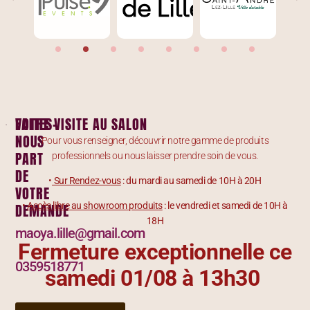
FAITES-
VOTRE VISITE AU SALON
NOUS
Pour vous renseigner, découvrir notre gamme de produits
PART
professionnels ou nous laisser prendre soin de vous.
DE
•
Sur Rendez-vous
: du mardi au samedi de 10H à 20H
VOTRE
DEMANDE
•
Accès libre au showroom produits
: le vendredi et samedi de 10H à
18H
maoya.lille@gmail.com
Fermeture exceptionnelle ce
0359518771
samedi 01/08 à 13h30